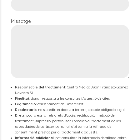
Missatge
Responsable del tractament
: Centro Médico Juan Francisco Gómez
Navarro S.L.
Finalitat
: donar resposta a les consultes i/o gestió de cites.
Legitimació
: consentiment de l’interessat.
Destinataris
: no se cediran dades a tercers, excepte obligació legal.
Drets
: podrà exercir els drets d’accés, rectificació, limitació de
tractament, supressió, portabilitat i oposició al tractament de les
seves dades de caràcter personal, així com a la retirada del
consentiment prestat per al tractament d’aquests.
Informació addicional
: pot consultar la informació detallada sobre