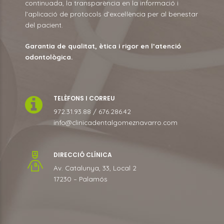
continuada, la transparència en la informació i
l’aplicació de protocols d’excel·lència per al benestar
del pacient.
Garantia de qualitat, ètica i rigor en l’atenció
odontològica.
TELÈFONS I CORREU
972.31.93.88 / 676.286.42
info@clinicadentalgomeznavarro.com
DIRECCIÓ CLÍNICA
Av. Catalunya, 33, Local 2
17230 – Palamós