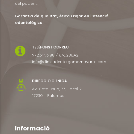
del pacient.
Garantia de qualitat, ètica i rigor en l’atenció
odontològica.
TELÈFONS I CORREU
972.31.93.88 / 676.286.42
info@clinicadentalgomeznavarro.com
DIRECCIÓ CLÍNICA
Av. Catalunya, 33, Local 2
17230 – Palamós
Informació